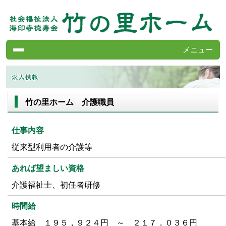
メニュー
竹の里ホームの案内
サービスの案内
竹の里ホーム 介護職員
施設の紹介
よくある質問
仕事内容
求人情報
従来型利用者の介護等
竹の里ニュース
あれば望ましい資格
会報・竹の里ホーム
介護福祉士、初任者研修
各種書類
お問い合わせ
時間給
第二竹の里ホーム
基本給 １９５，９２４円 ～ ２１７，０３６円